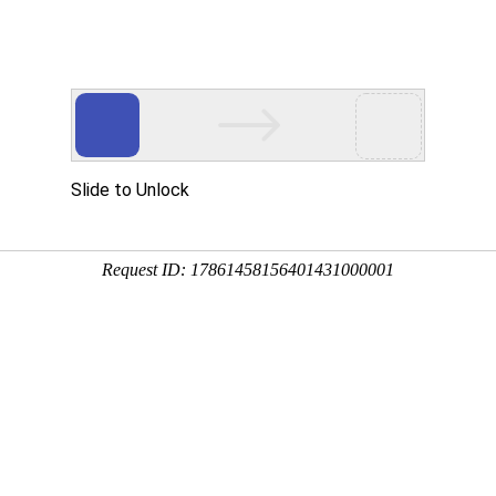
市保税港区北京路62号海拓航运大厦1栋17层1703户（B）
首页
介绍
狗万
真实案
新闻视窗